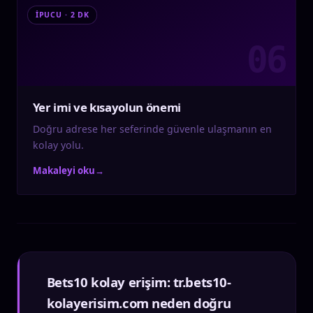
İPUCU · 2 DK
06
Yer imi ve kısayolun önemi
Doğru adrese her seferinde güvenle ulaşmanın en
kolay yolu.
Makaleyi oku
→
Bets10 kolay erişim: tr.bets10-
kolayerisim.com neden doğru