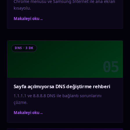
Chrome menüsü ve Samsung Internet ile ana ekran
kısayolu.
Makaleyi oku
→
DNS · 3 DK
05
Sayfa açılmıyorsa DNS değiştirme rehberi
1.1.1.1 ve 8.8.8.8 DNS ile bağlantı sorunlarını
çözme.
Makaleyi oku
→