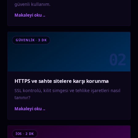
güvenli kullanım.
Makaleyi oku
→
GÜVENLIK · 3 DK
02
HTTPS ve sahte sitelere karşı korunma
SSL kontrolü, kilit simgesi ve tehlike işaretleri nasıl
tanınır?
Makaleyi oku
→
IOS · 2 DK