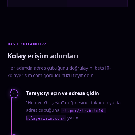
NASIL KULLANILIR?
Kolay erişim adımları
Her adımda adres çubuğunu doğrulayın; bets10-
kolayerisim.com gördüğünüzü teyit edin.
Tarayıcıyı açın ve adrese gidin
1
"Hemen Giriş Yap" düğmesine dokunun ya da
adres çubuğuna
https://tr.bets10-
yazın.
kolayerisim.com/