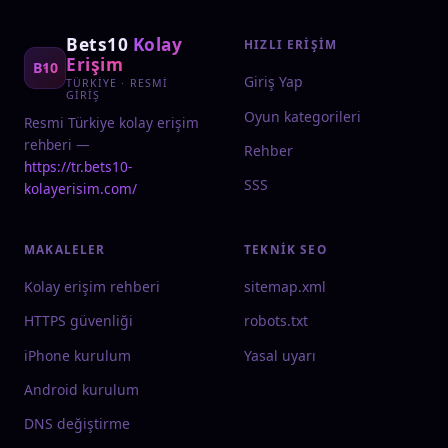
Bets10
Kolay
HIZLI ERIŞIM
Erişim
Giriş Yap
TÜRKIYE · RESMI
GIRIŞ
Oyun kategorileri
Resmi Türkiye kolay erişim
rehberi —
Rehber
https://tr.bets10-
SSS
kolayerisim.com/
MAKALELER
TEKNIK SEO
Kolay erişim rehberi
sitemap.xml
HTTPS güvenliği
robots.txt
iPhone kurulum
Yasal uyarı
Android kurulum
DNS değiştirme