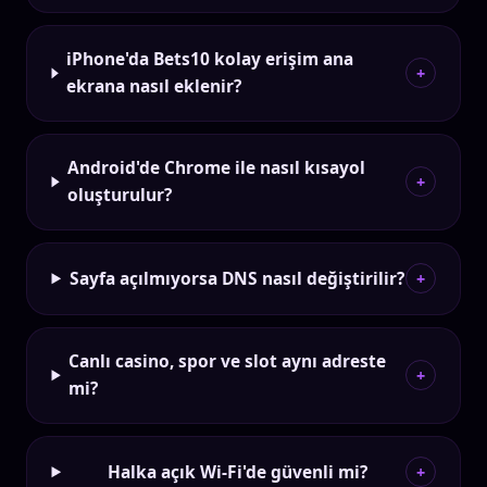
iPhone'da Bets10 kolay erişim ana
+
ekrana nasıl eklenir?
Android'de Chrome ile nasıl kısayol
+
oluşturulur?
Sayfa açılmıyorsa DNS nasıl değiştirilir?
+
Canlı casino, spor ve slot aynı adreste
+
mi?
Halka açık Wi-Fi'de güvenli mi?
+