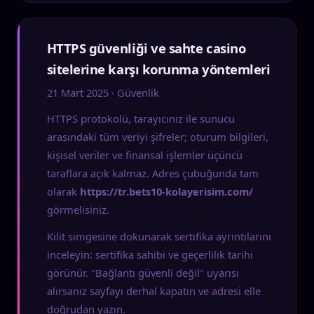
HTTPS güvenliği ve sahte casino
sitelerine karşı korunma yöntemleri
21 Mart 2025
· Güvenlik
HTTPS protokolü, tarayıcınız ile sunucu
arasındaki tüm veriyi şifreler; oturum bilgileri,
kişisel veriler ve finansal işlemler üçüncü
taraflara açık kalmaz. Adres çubuğunda tam
olarak
https://tr.bets10-kolayerisim.com/
görmelisiniz.
Kilit simgesine dokunarak sertifika ayrıntılarını
inceleyin: sertifika sahibi ve geçerlilik tarihi
görünür. "Bağlantı güvenli değil" uyarısı
alırsanız sayfayı derhal kapatın ve adresi elle
doğrudan yazın.