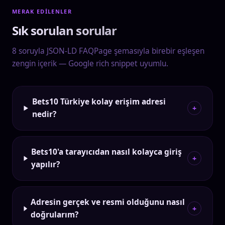
MERAK EDILENLER
Sık sorulan sorular
8 soruyla JSON-LD FAQPage şemasıyla birebir eşleşen
zengin içerik — Google rich snippet uyumlu.
Bets10 Türkiye kolay erişim adresi
+
nedir?
Bets10'a tarayıcıdan nasıl kolayca giriş
+
yapılır?
Adresin gerçek ve resmi olduğunu nasıl
+
doğrularım?