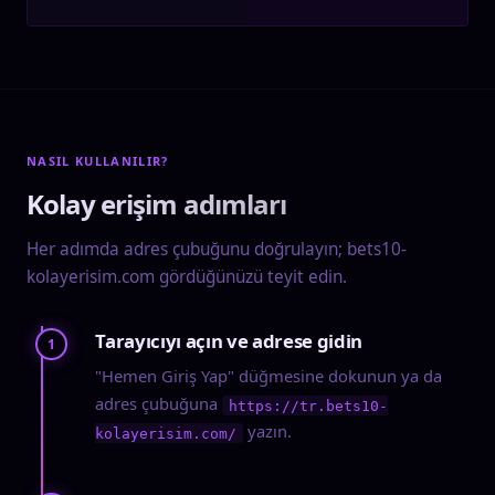
NASIL KULLANILIR?
Kolay erişim adımları
Her adımda adres çubuğunu doğrulayın; bets10-
kolayerisim.com gördüğünüzü teyit edin.
Tarayıcıyı açın ve adrese gidin
1
"Hemen Giriş Yap" düğmesine dokunun ya da
adres çubuğuna
https://tr.bets10-
yazın.
kolayerisim.com/