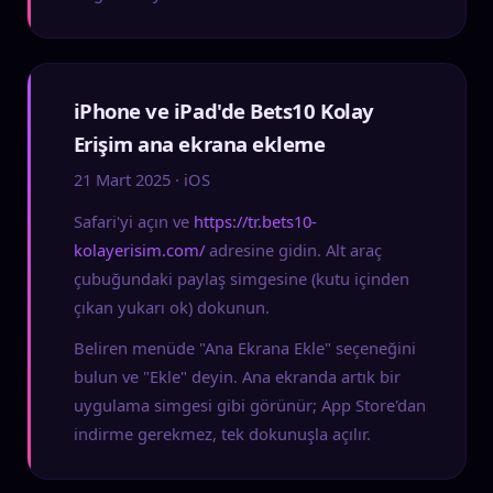
iPhone ve iPad'de Bets10 Kolay
Erişim ana ekrana ekleme
21 Mart 2025
· iOS
Safari'yi açın ve
https://tr.bets10-
kolayerisim.com/
adresine gidin. Alt araç
çubuğundaki paylaş simgesine (kutu içinden
çıkan yukarı ok) dokunun.
Beliren menüde "Ana Ekrana Ekle" seçeneğini
bulun ve "Ekle" deyin. Ana ekranda artık bir
uygulama simgesi gibi görünür; App Store'dan
indirme gerekmez, tek dokunuşla açılır.