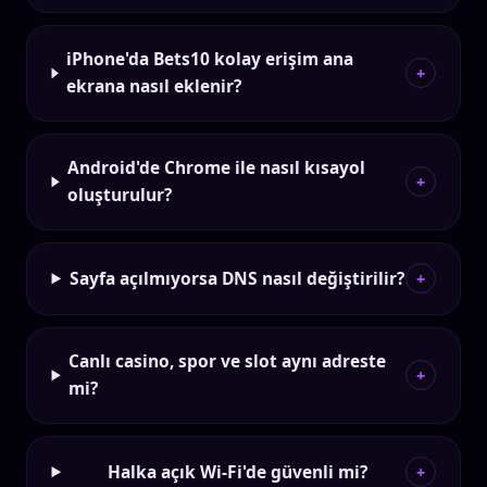
iPhone'da Bets10 kolay erişim ana
+
ekrana nasıl eklenir?
Android'de Chrome ile nasıl kısayol
+
oluşturulur?
Sayfa açılmıyorsa DNS nasıl değiştirilir?
+
Canlı casino, spor ve slot aynı adreste
+
mi?
Halka açık Wi-Fi'de güvenli mi?
+