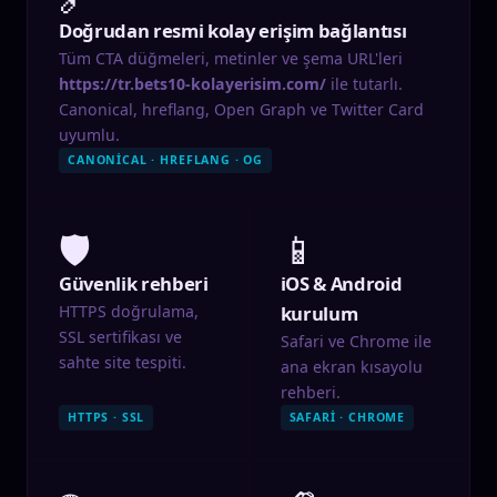
Doğrudan resmi kolay erişim bağlantısı
Tüm CTA düğmeleri, metinler ve şema URL'leri
https://tr.bets10-kolayerisim.com/
ile tutarlı.
Canonical, hreflang, Open Graph ve Twitter Card
uyumlu.
CANONICAL · HREFLANG · OG
🛡️
📱
Güvenlik rehberi
iOS & Android
HTTPS doğrulama,
kurulum
SSL sertifikası ve
Safari ve Chrome ile
sahte site tespiti.
ana ekran kısayolu
rehberi.
HTTPS · SSL
SAFARI · CHROME