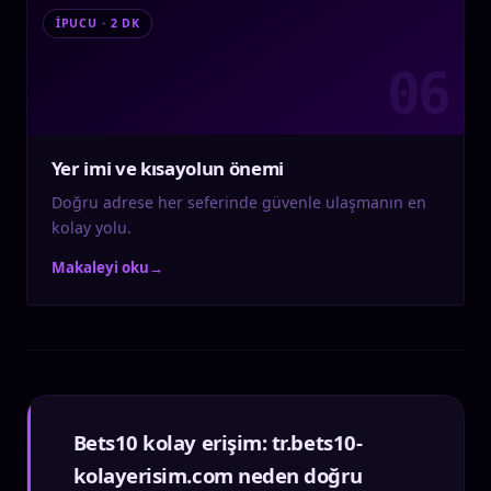
İPUCU · 2 DK
06
Yer imi ve kısayolun önemi
Doğru adrese her seferinde güvenle ulaşmanın en
kolay yolu.
Makaleyi oku
→
Bets10 kolay erişim: tr.bets10-
kolayerisim.com neden doğru