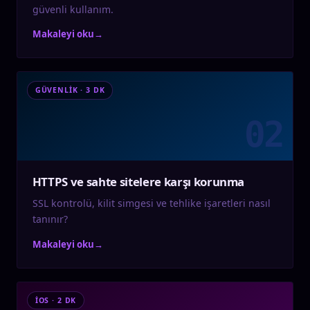
güvenli kullanım.
Makaleyi oku
→
GÜVENLIK · 3 DK
02
HTTPS ve sahte sitelere karşı korunma
SSL kontrolü, kilit simgesi ve tehlike işaretleri nasıl
tanınır?
Makaleyi oku
→
IOS · 2 DK