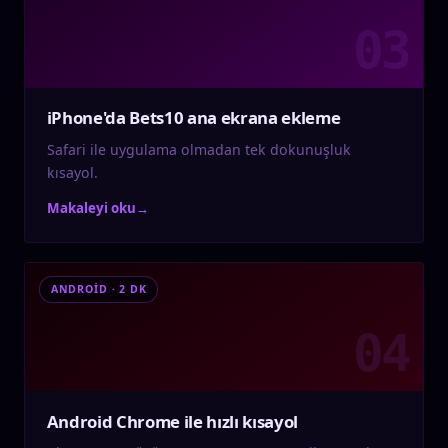
03
iPhone'da Bets10 ana ekrana ekleme
Safari ile uygulama olmadan tek dokunuşluk
kısayol.
Makaleyi oku
→
ANDROID · 2 DK
04
Android Chrome ile hızlı kısayol