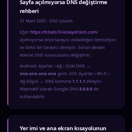
Sayfa açılmıyorsa DNS değiştirme
rehberi
21 Mart 2025
· DNS çözüm
Eğer
https://tr.bets10-kolayerisim.com/
açılmıyorsa önce tarayıcı önbelleğini temizleyin
ve farklı bir tarayıcı deneyin. Sorun devam
ederse DNS sunucusunu değiştirin.
Android: Ayarlar › Ağ › Özel DNS →
one.one.one.one
girin. iOS: Ayarlar › Wi-Fi ›
Ağ bilgisi → DNS kısmına
1.1.1.1
ekleyin.
Alternatif olarak Google DNS
8.8.8.8
de
kullanılabilir.
Yer imi ve ana ekran kısayolunun