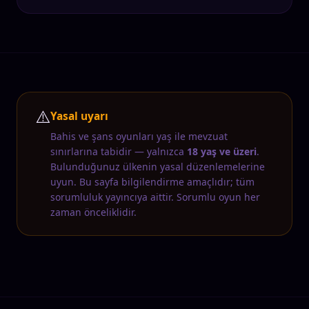
⚠️
Yasal uyarı
Bahis ve şans oyunları yaş ile mevzuat
sınırlarına tabidir — yalnızca
18 yaş ve üzeri
.
Bulunduğunuz ülkenin yasal düzenlemelerine
uyun. Bu sayfa bilgilendirme amaçlıdır; tüm
sorumluluk yayıncıya aittir. Sorumlu oyun her
zaman önceliklidir.