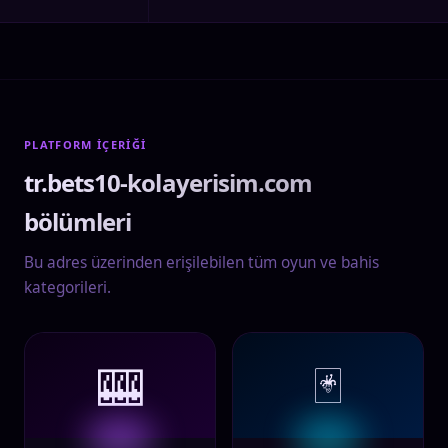
PLATFORM IÇERIĞI
tr.bets10-kolayerisim.com
bölümleri
Bu adres üzerinden erişilebilen tüm oyun ve bahis
kategorileri.
🎰
🃏