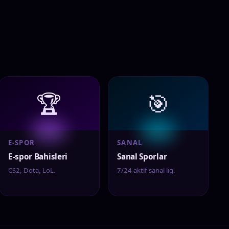
🏆
🎯
E-SPOR
SANAL
E-spor Bahisleri
Sanal Sporlar
CS2, Dota, LoL.
7/24 aktif sanal lig.