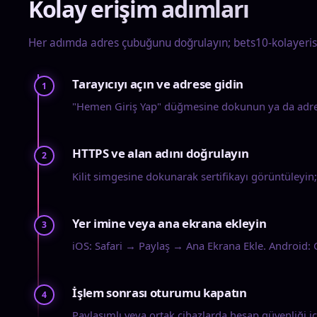
Kolay erişim adımları
Her adımda adres çubuğunu doğrulayın; bets10-kolayeris
Tarayıcıyı açın ve adrese gidin
1
"Hemen Giriş Yap" düğmesine dokunun ya da ad
HTTPS ve alan adını doğrulayın
2
Kilit simgesine dokunarak sertifikayı görüntüleyin
Yer imine veya ana ekrana ekleyin
3
iOS: Safari → Paylaş → Ana Ekrana Ekle. Android:
İşlem sonrası oturumu kapatın
4
Paylaşımlı veya ortak cihazlarda hesap güvenliği i