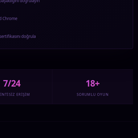
 başladığını doğrulayın
id Chrome
 sertifikasını doğrula
7/24
18+
INTISIZ ERIŞIM
SORUMLU OYUN