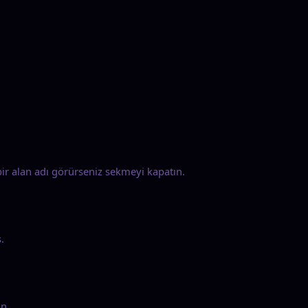
 bir alan adı görürseniz sekmeyi kapatın.
.
ın.